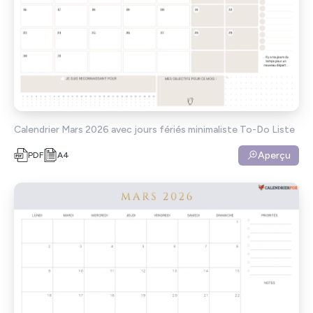
Calendrier Mars 2026 avec jours fériés minimaliste To-Do Liste
Aperçu
PDF
A4