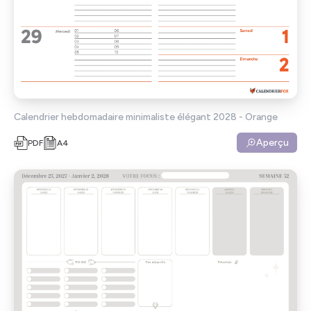
Calendrier hebdomadaire minimaliste élégant 2028 - Orange
Aperçu
PDF
A4